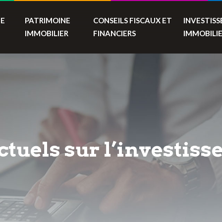
TE
PATRIMOINE
CONSEILS FISCAUX ET
INVESTIS
IMMOBILIER
FINANCIERS
IMMOBILI
ctuels sur l’investi