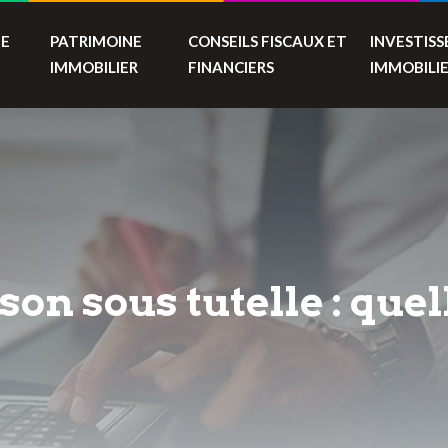
TE
PATRIMOINE
CONSEILS FISCAUX ET
INVESTIS
IMMOBILIER
FINANCIERS
IMMOBILI
on sous tutelle : quell