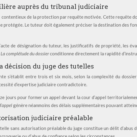
ière auprès du tribunal judiciaire
 contentieux de la protection par requête motivée. Cette requête doi
ne protégée. Le tuteur doit également préciser la destination des fond
acte de désignation du tuteur, les justificatifs de propriété, les é
.
La complétude du dossier
conditionne directement la rapidité d’instru
a décision du juge des tutelles
te s’établit entre trois et six mois, selon la complexité du dossi
sité d’expertise judiciaire contradictoire.
uinze jours pour former un appel devant la cour d’appel territoriale
d’appel
génère néanmoins des délais supplémentaires pouvant atteind
orisation judiciaire préalable
elle sans autorisation préalable du juge constitue un délit d’abus 
scroquerie ou d’abus de confiance selon les circonstances.