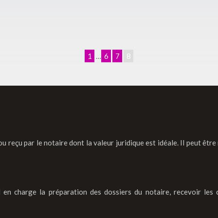
1
…
6
7
8
 reçu par le notaire dont la valeur juridique est idéale. Il peut être 
nd en charge la préparation des dossiers du notaire, recevoir les c