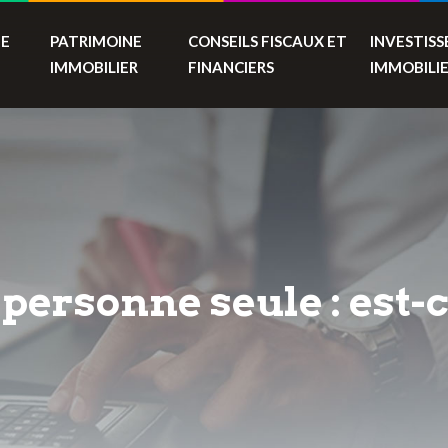
TE
PATRIMOINE
CONSEILS FISCAUX ET
INVESTIS
IMMOBILIER
FINANCIERS
IMMOBILI
personne seule : est-