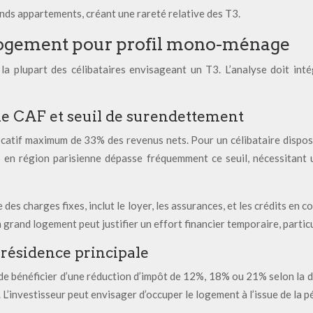
ands appartements, créant une rareté relative des T3.
 logement pour profil mono-ménage
r la plupart des célibataires envisageant un T3. L’analyse doit inté
ème CAF et seuil de surendettement
ocatif maximum de 33% des revenus nets. Pour un célibataire dispo
 en région parisienne dépasse fréquemment ce seuil, nécessitant u
es charges fixes, inclut le loyer, les assurances, et les crédits en 
n grand logement peut justifier un effort financier temporaire, parti
s résidence principale
t de bénéficier d’une réduction d’impôt de 12%, 18% ou 21% selon la
 L’investisseur peut envisager d’occuper le logement à l’issue de la p