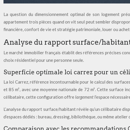
La question du dimensionnement optimal de son logement préoccu
appartement trois pièces quand on vit seul peut sembler dispropor
financière, confort de vie et stratégie patrimoniale, louer ou ache
Analyse du rapport surface/habitant
Le marché immobilier français établit des références précises con
choix résidentiel pour une personne seule.
Superficie optimale loi carrez pour un cél
La loi Carrez, référence incontournable pour le calcul des surface
et 85 m², avec une moyenne nationale de 72 m². Cette surface incl
célibataire, cette configuration offre
largement
l’espace nécessair
L’analyse du rapport surface/habitant révèle qu’un célibataire di
d’espaces dédiés : bureau, dressing, bibliothèque, ou même atelier 
Comparaison avec les recommandations OM