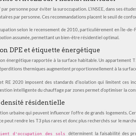
par personne pour éviter la suroccupation. L’INSEE, dans ses études
taires par personne. Ces recommandations placent le seuil de confort
ccupation selon le recensement de 2010, particulièrement en Île-de-
pation
assumée, permettant un bien-être résidentiel optimal.
tion DPE et étiquette énergétique
on énergétique rapportée à la surface habitable. Un appartement 
 déperditions thermiques augmentent proportionnellement à la surfa
 RE 2020 imposent des standards d’isolation qui limitent ces in
stion intelligente du chauffage par zones permet d’optimiser la con
densité résidentielle
ation urbaine qui peuvent influencer l’offre de grands logements. C
peut rendre les T3 plus rares et donc plus recherchés sur le marché
déterminent la faisabilité des p
cient d'occupation des sols