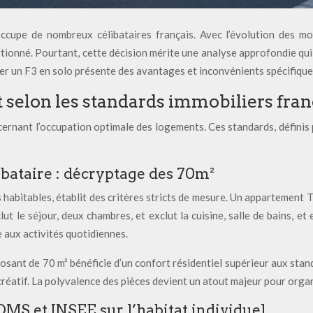
pe de nombreux célibataires français. Avec l’évolution des mode
tionné. Pourtant, cette décision mérite une analyse approfondie qui
ter un F3 en solo présente des avantages et inconvénients spécifiques
 selon les standards immobiliers fran
cernant l’occupation optimale des logements. Ces standards, définis 
ibataire : décryptage des 70m²
s habitables, établit des critères stricts de mesure. Un appartemen
ut le séjour, deux chambres, et exclut la cuisine, salle de bains, 
e aux activités quotidiennes.
sposant de 70 m² bénéficie d’un confort résidentiel supérieur aux s
créatif. La polyvalence des pièces devient un atout majeur pour organ
S et INSEE sur l’habitat individuel